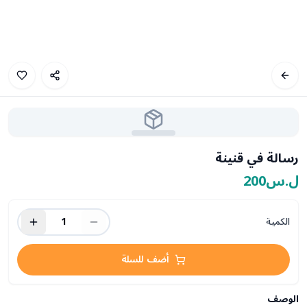
رسالة في قنينة
ل.س200
الكمية
1
أضف للسلة
الوصف