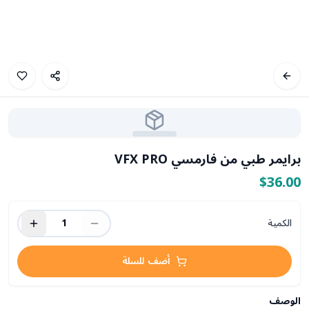
برايمر طبي من فارمسي VFX PRO
$36.00
الكمية
1
أضف للسلة
الوصف