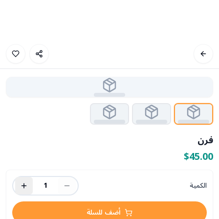
فرن
$45.00
الكمية
1
أضف للسلة